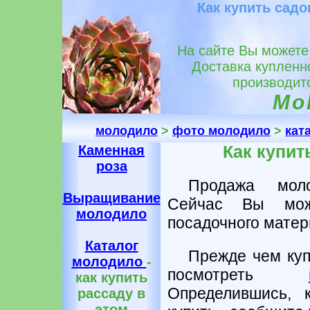
Как купить садо
На сайте Вы можете
Доставка купленн
производитс
Mol
молодило
>
фото молодило
>
кат
Каменная
Как купит
роза
Продажа моло
Выращивание
Сейчас Вы може
молодило
посадочного матери
Каталог
Прежде чем куп
молодило
-
посмотреть
как купить
Определившись, 
рассаду в
этом