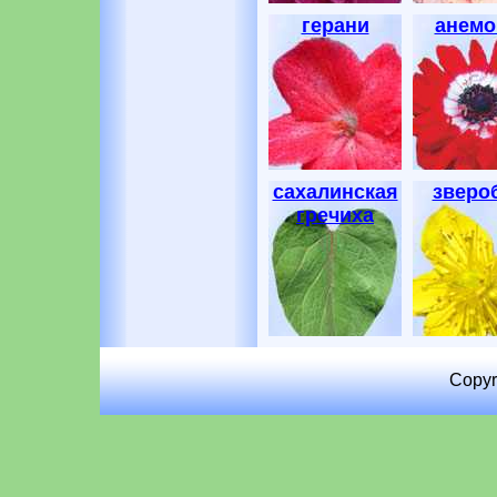
герани
анем
сахалинская
зверо
гречиха
Copyr