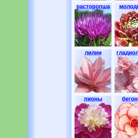
расторопша
молод
лилии
гладио
пионы
бегон