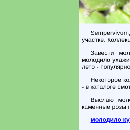
Sempervivum
участке. Коллек
Завести мол
молодило ухажив
лето - популярн
Некоторое ко
- в каталоге смо
Выслаю моло
каменные розы п
молодило ку