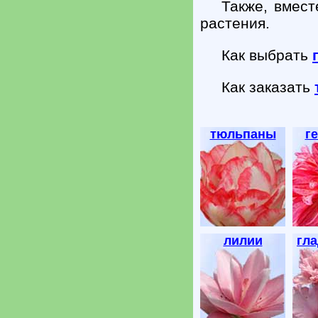
Также, вмест
растения.
Как выбрать
Как заказать
тюльпаны
г
лилии
гл