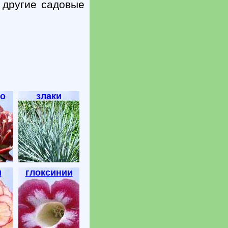
 другие садовые
о
злаки
и
глоксинии