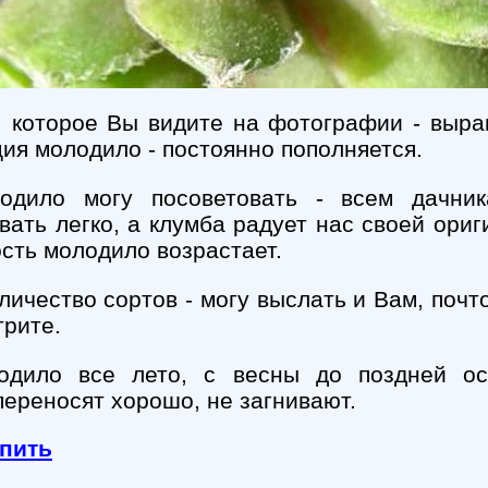
, которое Вы видите на фотографии - выр
ция молодило - постоянно пополняется.
одило могу посоветовать - всем дачник
ать легко, а клумба радует нас своей ори
ость молодило возрастает.
личество сортов - могу выслать и Вам, почт
трите.
дило все лето, с весны до поздней ос
ереносят хорошо, не загнивают.
пить