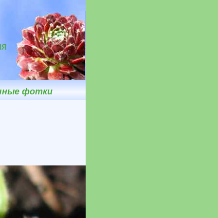
ия
ичные фотки