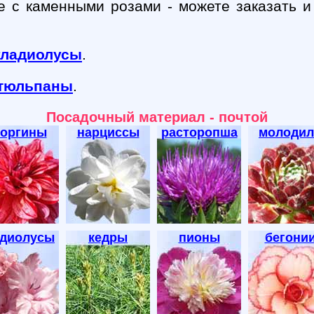
е с каменными розами - можете заказать и
гладиолусы
.
тюльпаны
.
Посадочный материал - почтой
еоргины
нарциссы
расторопша
молодил
адиолусы
кедры
пионы
бегони