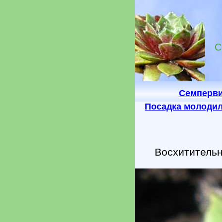
С
Семперв
Посадка молоди
Восхититель