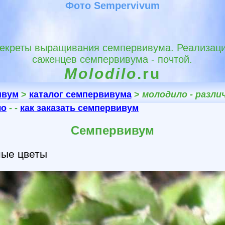
Фото Sempervivum
екреты выращивания семпервивума. Реализац
саженцев семпервивума - почтой.
Molodilo
.ru
ивум
>
каталог семпервивума
>
молодило - разл
ло
- -
как заказать семпервивум
Семпервивум
ные цветы