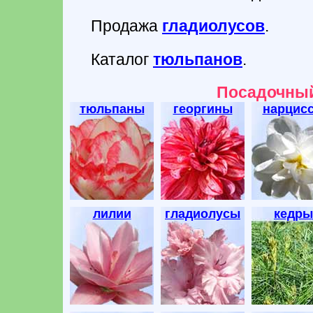
Продажа
гладиолусов
.
Каталог
тюльпанов
.
Посадочный
тюльпаны
георгины
нарцис
лилии
гладиолусы
кедры