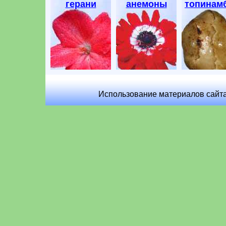
герани
анемоны
топинам
Использование материалов сайта 