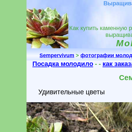
Выращива
Как купить каменную 
выращива
Mol
Sempervivum
>
фотографии моло
Посадка молодило
- -
как зака
Се
Удивительные цветы