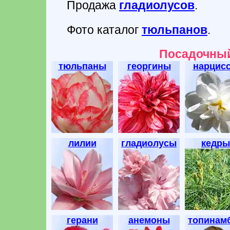
Продажа
гладиолусов
.
Фото каталог
тюльпанов
.
Посадочный
тюльпаны
георгины
нарцис
лилии
гладиолусы
кедры
герани
анемоны
топинам