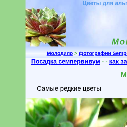
Цветы для альп
Mol
Молодило
>
фотографии Semp
Посадка семпервивум
- -
как з
М
Самые редкие цветы