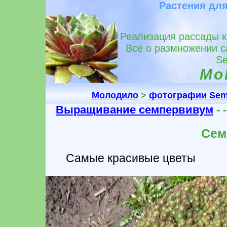
Растения для
Реализация рассады к
Все о размножении с
Se
Mol
Молодило
>
фотографии Sem
Выращивание семпервивум
- 
Сем
Самые красивые цветы