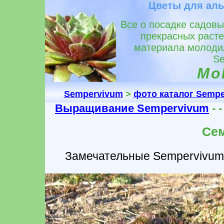
Цветы для аль
Все о посадке садов
прекрасных расте
материала молодил
Se
Mol
Sempervivum
>
фото каталог Semp
Выращивание Sempervivum
- 
Се
Замечательные Sempervivum