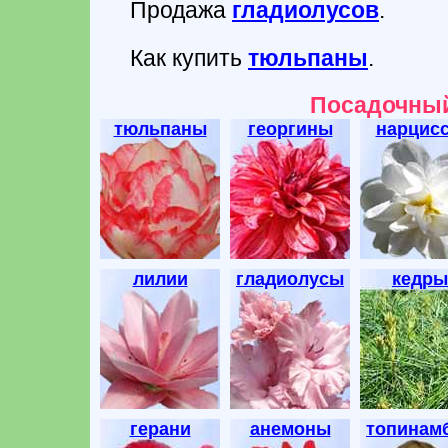
Продажа
гладиолусов
.
Как купить
тюльпаны
.
Посадочный
тюльпаны
георгины
нарцис
лилии
гладиолусы
кедры
герани
анемоны
топинам