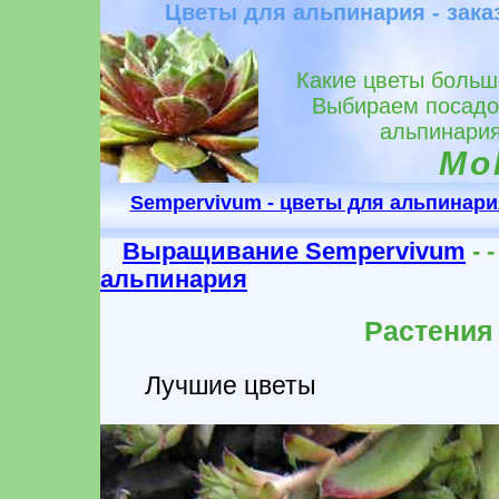
Цветы для альпинария - зак
Какие цветы больш
Выбираем посадо
альпинария
Mol
Sempervivum - цветы для альпинари
Выращивание Sempervivum
- 
альпинария
Растения
Лучшие цветы