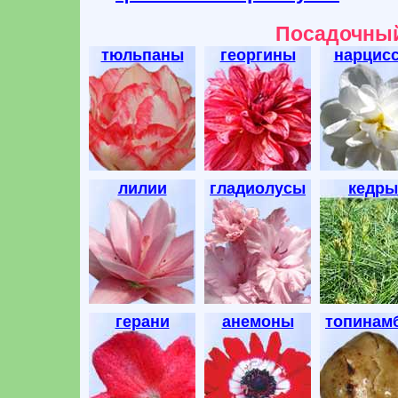
Посадочный
тюльпаны
георгины
нарцис
лилии
гладиолусы
кедры
герани
анемоны
топинам