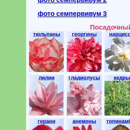
фото семпервивум 3
Посадочный
тюльпаны
георгины
нарцис
лилии
гладиолусы
кедры
герани
анемоны
топинам