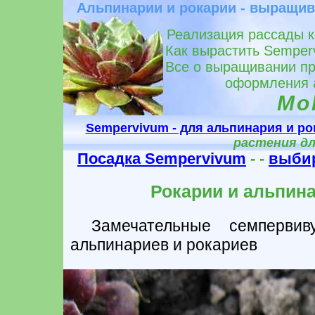
Альпинарии и рокарии - выращив
Реализация рассады к
Как вырастить Semper
Все о выращивании пр
оформления а
Mol
Sempervivum - для альпинария и ро
растения дл
Посадка Sempervivum
- -
выби
Рокарии и альпин
Замечательные семперви
альпинариев и рокариев