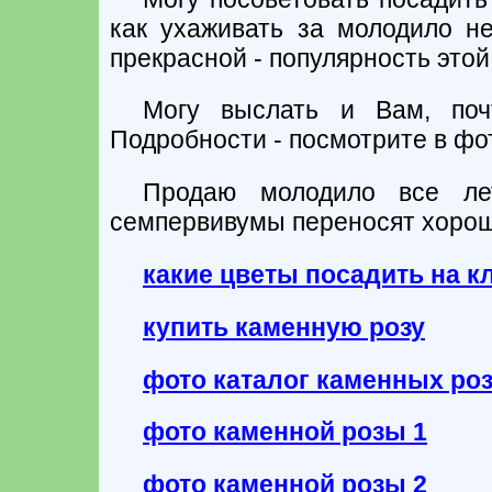
как ухаживать за молодило не
прекрасной - популярность этой
Могу выслать и Вам, почт
Подробности - посмотрите в фот
Продаю молодило все ле
семпервивумы переносят хорошо
какие цветы посадить на 
купить каменную розу
фото каталог каменных ро
фото каменной розы 1
фото каменной розы 2